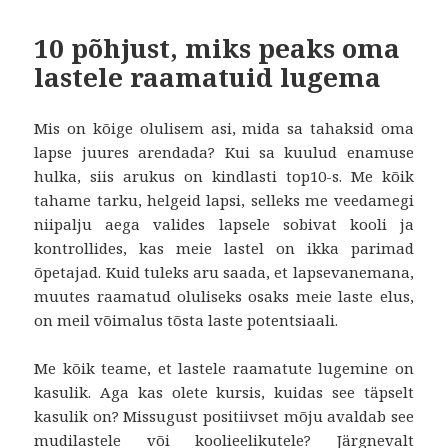
10 põhjust, miks peaks oma
lastele raamatuid lugema
Mis on kõige olulisem asi, mida sa tahaksid oma
lapse juures arendada? Kui sa kuulud enamuse
hulka, siis arukus on kindlasti top10-s. Me kõik
tahame tarku, helgeid lapsi, selleks me veedamegi
niipalju aega valides lapsele sobivat kooli ja
kontrollides, kas meie lastel on ikka parimad
õpetajad. Kuid tuleks aru saada, et lapsevanemana,
muutes raamatud oluliseks osaks meie laste elus,
on meil võimalus tõsta laste potentsiaali.
Me kõik teame, et lastele raamatute lugemine on
kasulik. Aga kas olete kursis, kuidas see täpselt
kasulik on? Missugust positiivset mõju avaldab see
mudilastele või koolieelikutele? Järgnevalt