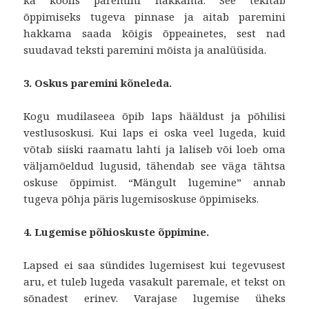
õppimiseks tugeva pinnase ja aitab paremini
hakkama saada kõigis õppeainetes, sest nad
suudavad teksti paremini mõista ja analüüsida.
3. Oskus paremini kõneleda.
Kogu mudilaseea õpib laps hääldust ja põhilisi
vestlusoskusi. Kui laps ei oska veel lugeda, kuid
võtab siiski raamatu lahti ja laliseb või loeb oma
väljamõeldud lugusid, tähendab see väga tähtsa
oskuse õppimist. “Mängult lugemine” annab
tugeva põhja päris lugemisoskuse õppimiseks.
4. Lugemise põhioskuste õppimine.
Lapsed ei saa sündides lugemisest kui tegevusest
aru, et tuleb lugeda vasakult paremale, et tekst on
sõnadest erinev. Varajase lugemise üheks