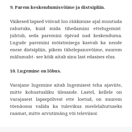
9. Parem keskendumisvõime ja distsipliin.
Väikesed lapsed võivad loo rääkimise ajal muutuda
rahutuks, kuid mida tihedamini ettelugemist
juhtub, seda paremini õpivad nad keskenduma.
Lugude paremini mõistmisega kasvab ka nende
enese distsipliin, pikem tähelepanuvõime, suurem
mälumaht- see kõik aitab sinu last edasises elus.
10. Lugemine on lõbus.
Varajane lugemine aitab lugemisest teha ajaviite,
mitte kohustusliku ülesande. Lastel, kellele on
varajasest lapsepõlvest ette loetud, on suurem
tõenäosus valida ka tulevikus meelelahutuseks
raamat, mitte arvutimäng või televiisor.