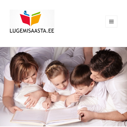
MENÜÜ
JA
MOODULID