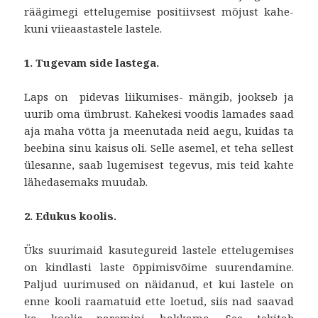
räägimegi ettelugemise positiivsest mõjust kahe-
kuni viieaastastele lastele.
1. Tugevam side lastega.
Laps on pidevas liikumises- mängib, jookseb ja
uurib oma ümbrust. Kahekesi voodis lamades saad
aja maha võtta ja meenutada neid aegu, kuidas ta
beebina sinu kaisus oli. Selle asemel, et teha sellest
ülesanne, saab lugemisest tegevus, mis teid kahte
lähedasemaks muudab.
2. Edukus koolis.
Üks suurimaid kasutegureid lastele ettelugemises
on kindlasti laste õppimisvõime suurendamine.
Paljud uurimused on näidanud, et kui lastele on
enne kooli raamatuid ette loetud, siis nad saavad
ka koolis paremini hakkama. See tekitab