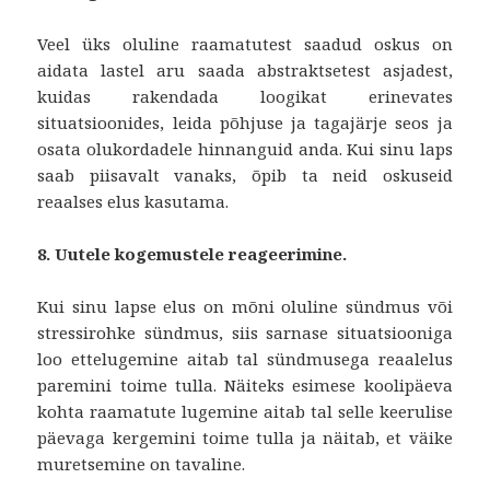
Veel üks oluline raamatutest saadud oskus on
aidata lastel aru saada abstraktsetest asjadest,
kuidas rakendada loogikat erinevates
situatsioonides, leida põhjuse ja tagajärje seos ja
osata olukordadele hinnanguid anda. Kui sinu laps
saab piisavalt vanaks, õpib ta neid oskuseid
reaalses elus kasutama.
8. Uutele kogemustele reageerimine.
Kui sinu lapse elus on mõni oluline sündmus või
stressirohke sündmus, siis sarnase situatsiooniga
loo ettelugemine aitab tal sündmusega reaalelus
paremini toime tulla. Näiteks esimese koolipäeva
kohta raamatute lugemine aitab tal selle keerulise
päevaga kergemini toime tulla ja näitab, et väike
muretsemine on tavaline.