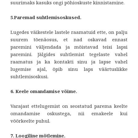
suurimaks kasuks ongi põhioskuste kinnistamine.
5
.
Paremad suhtlemisoskused.
Lugedes väikestele lastele raamatuid ette, on palju
suurem tõenäosus, et nad oskavad ennast
paremini väljendada ja mõistavad teisi lapsi
paremini. Jälgides suhtlemist tegelaste vahel
raamatus ja ka kontakti sinu ja lapse vahel
lugemise ajal, õpib sinu laps väärtuslikke
suhtlemisoskusi.
6. Keele omandamise võime.
Varajast ettelugemist on seostatud parema keelte
omandamise oskustega, nii emakeele kui
võõrkeelte puhul.
7. Loogiline mõtlemine.