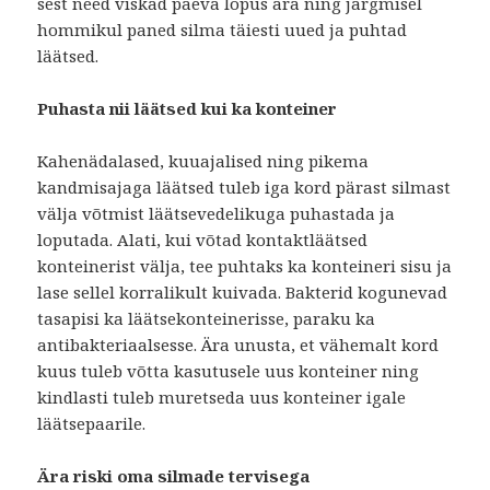
sest need viskad päeva lõpus ära ning järgmisel
hommikul paned silma täiesti uued ja puhtad
läätsed.
Puhasta nii läätsed kui ka konteiner
Kahenädalased, kuuajalised ning pikema
kandmisajaga läätsed tuleb iga kord pärast silmast
välja võtmist läätsevedelikuga puhastada ja
loputada. Alati, kui võtad kontaktläätsed
konteinerist välja, tee puhtaks ka konteineri sisu ja
lase sellel korralikult kuivada. Bakterid kogunevad
tasapisi ka läätsekonteinerisse, paraku ka
antibakteriaalsesse. Ära unusta, et vähemalt kord
kuus tuleb võtta kasutusele uus konteiner ning
kindlasti tuleb muretseda uus konteiner igale
läätsepaarile.
Ära riski oma silmade tervisega