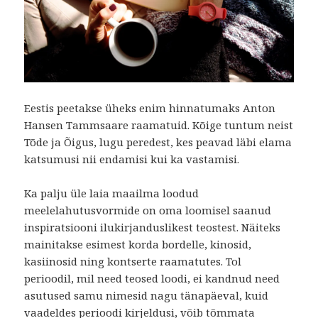
Eestis peetakse üheks enim hinnatumaks Anton
Hansen Tammsaare raamatuid. Kõige tuntum neist
Tõde ja Õigus, lugu peredest, kes peavad läbi elama
katsumusi nii endamisi kui ka vastamisi.
Ka palju üle laia maailma loodud
meelelahutusvormide on oma loomisel saanud
inspiratsiooni ilukirjanduslikest teostest. Näiteks
mainitakse esimest korda bordelle, kinosid,
kasiinosid ning kontserte raamatutes. Tol
perioodil, mil need teosed loodi, ei kandnud need
asutused samu nimesid nagu tänapäeval, kuid
vaadeldes perioodi kirjeldusi, võib tõmmata