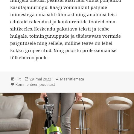
mingeid oletusi, peaksid alati läbi viima põhjaliku
kasutajauuringu. Räägi võimalikult paljude
inimestega oma sihtrühmast ning analüüsi teisi
edukaid rakendusi ja konkurentide tooteid oma
sihtkeeles. Keskendu pakutava teksti ja teabe
hulgale, toimingunuppude ja täidetavate vormide
paigutusele ning sellele, milline teave on lehel
kokku grupeeritud. Ning pöördu professionaalse
tõlkebüroo poole.
Formaat
Pilt
Postitatud
29. mai 2022
Rubriigid
Määratlemata
Kommenteeri postitust
Tõlkebüroo selgitab, mis on tarkvara lokalise