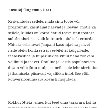
Kasutajakogemus (UX)
Keskendudes sellele, mida sinu toote või
programmi kasutajad näevad ja loevad, mõtle ka
sellele, kuidas on korraldatud teave sinu tootega
suhtlemisel. See võib kultuuriti oluliselt erineda.
Näiteks eelistavad Jaapani kasutajad sageli, et
neile oleks konkreetsel veebilehel külgribade,
teabekastide ja hüperlinkide kujul näha rohkem
valikuid ja teavet. Õhuline ja Eestis populaarsem
disain võib jätta mulje, et neil ei ole lehe sirvimise
jätkamiseks piisavalt vajalikku infot. See võib
konversioonimäära kõvasti mõjutada.
Kokkuvõtteks: enne, kui teed oma tarkvara kohta