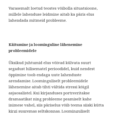
V
arasemalt loetud teostes võibolla situatsioone,
millele lahenduse leidmine aitab ka päris elus
lahendada mitmeid probleeme.
Käitumine ja loominguline lähenemine
probleemidele
Üksikud juhtumid elus võivad külvata suurt
segadust hilisematel perioodidel, kuid nendest
õppimine toob endaga uute lahenduste
arendamise. Loominguliselt probleemidele
lähenemine aitab tihti vältida stressi kõigil
asjaosalistel. Kui kirjanduses portreeritakse
dramaatikat ning probleeme peamiselt kahe
inimese vahel, siis päriselus võib teema siiski kütta
kirgi suuremas seltskonnas. Loominguliselt