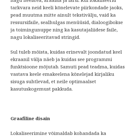
nagu heebrea, araabia ja farsi. Kui lokaliseerid
tarkvara neid keeli kõnelevate piirkondade jaoks,
pead muutma mitte ainult tekstivälju, vaid ka
ressursifaile, sealhulgas menüüsid, dialoogibokse
ja toimingunuppe ning ka kasutajaliidese faile,
nagu lokaliseeritavad stringid.
Sul tuleb mõista, kuidas erinevalt joondatud keel
ekraanil välja näeb ja kuidas see programmi
funktsioone mõjutab. Samuti pead teadma, kuidas
vastava keele emakeelena kõnelejad kirjaliku
sisuga suhtlevad, et neile optimaalset
kasutuskogemust pakkuda.
Graafiline disain
Lokaliseerimine võimaldab kohandada ka