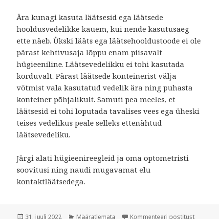
Ära kunagi kasuta läätsesid ega läätsede
hooldusvedelikke kauem, kui nende kasutusaeg
ette näeb. Ükski lääts ega läätsehooldustoode ei ole
pärast kehtivusaja lõppu enam piisavalt
hügieeniline. Läätsevedelikku ei tohi kasutada
korduvalt. Pärast läätsede konteinerist välja
võtmist vala kasutatud vedelik ära ning puhasta
konteiner põhjalikult. Samuti pea meeles, et
läätsesid ei tohi loputada tavalises vees ega üheski
teises vedelikus peale selleks ettenähtud
läätsevedeliku.
Järgi alati hügieenireegleid ja oma optometristi
soovitusi ning naudi mugavamat elu
kontaktläätsedega.
Postitatud
31. juuli 2022
Rubriigid
Määratlemata
Kommenteeri postitust
Kuidas k