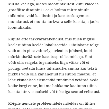
kui ka keelega, alates mõõtühikutest kuni video ja
graafilise disainini. See ei hõlma mitte ainult
tõlkimist, vaid ka disaini ja kasutuskogemuse
muudatusi, et muuta tarkvara selle kasutaja jaoks
loomulikuks.
Kujuta ette tarkvararakendust, mis tuleb inglise
keelest hiina keelde lokaliseerida. Lihtlabane tõlge
võib anda piisavalt selge teksti ja juhised, kuid
märkimisväärsete kasutusprobleemidega. Font
võib olla selgeks lugemiseks liiga väike või ei
pruugi toetada hiina tähemärke, samas kui teksti
pikkus võib olla kahanenud nii suurel määral, et
lehe visuaalsed elemendid tunduvad veidrad. Seda
kõike isegi enne, kui me hakkame kaaluma Hiina
kasutajate visuaalseid või tekstiga seotud eelistusi.
Kõigile nendele probleemidele mõeldes on lihtne