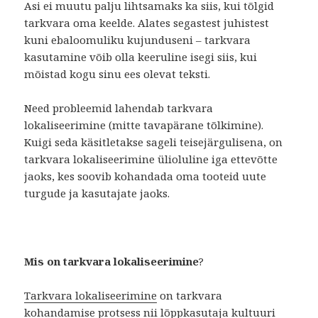
Asi ei muutu palju lihtsamaks ka siis, kui tõlgid
tarkvara oma keelde. Alates segastest juhistest
kuni ebaloomuliku kujunduseni – tarkvara
kasutamine võib olla keeruline isegi siis, kui
mõistad kogu sinu ees olevat teksti.
Need probleemid lahendab tarkvara
lokaliseerimine (mitte tavapärane tõlkimine).
Kuigi seda käsitletakse sageli teisejärgulisena, on
tarkvara lokaliseerimine ülioluline iga ettevõtte
jaoks, kes soovib kohandada oma tooteid uute
turgude ja kasutajate jaoks.
Mis on tarkvara lokaliseerimine
?
Tarkvara lokaliseerimine
on tarkvara
kohandamise protsess nii lõppkasutaja kultuuri