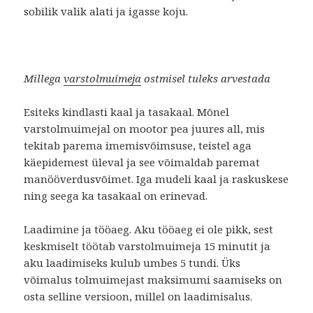
sobilik valik alati ja igasse koju.
Millega
varstolmuimeja
ostmisel tuleks arvestada
Esiteks kindlasti kaal ja tasakaal.
Mõnel
varstolmuimejal on mootor pea juures all, mis
tekitab parema imemisvõimsuse, teistel aga
käepidemest üleval ja see võimaldab paremat
manööverdusvõimet. Iga mudeli kaal ja raskuskese
ning seega ka tasakaal on erinevad.
Laadimine ja tööaeg.
Aku tööaeg ei ole pikk, sest
keskmiselt töötab varstolmuimeja 15 minutit ja
aku laadimiseks kulub umbes 5 tundi. Üks
võimalus tolmuimejast maksimumi saamiseks on
osta selline versioon, millel on laadimisalus.