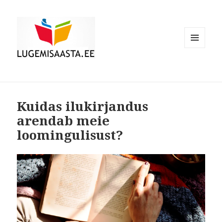
MENÜÜ
JA
MOODULID
Kuidas ilukirjandus
arendab meie
loomingulisust?