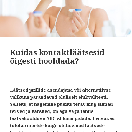
Kuidas kontaktläätsesid
õigesti hooldada?
Läätsed prillide asendajana või alternatiivse
valikuna parandavad oluliselt elukvaliteeti.
Selleks, et nägemine püsiks terav ning silmad
terved ja värsked, on aga väga tähtis
läätsehoolduse ABC-st kinni pidada. Lensor.eu
tuletab meelde kõige olulisemad läätsede