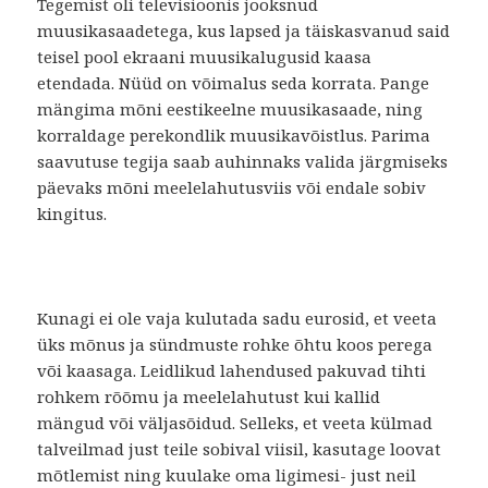
Tegemist oli televisioonis jooksnud
muusikasaadetega, kus lapsed ja täiskasvanud said
teisel pool ekraani muusikalugusid kaasa
etendada. Nüüd on võimalus seda korrata. Pange
mängima mõni eestikeelne muusikasaade, ning
korraldage perekondlik muusikavõistlus. Parima
saavutuse tegija saab auhinnaks valida järgmiseks
päevaks mõni meelelahutusviis või endale sobiv
kingitus.
Kunagi ei ole vaja kulutada sadu eurosid, et veeta
üks mõnus ja sündmuste rohke õhtu koos perega
või kaasaga. Leidlikud lahendused pakuvad tihti
rohkem rõõmu ja meelelahutust kui kallid
mängud või väljasõidud. Selleks, et veeta külmad
talveilmad just teile sobival viisil, kasutage loovat
mõtlemist ning kuulake oma ligimesi- just neil