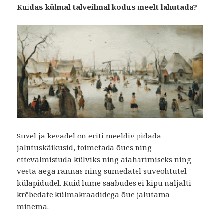
Kuidas külmal talveilmal kodus meelt lahutada?
Suvel ja kevadel on eriti meeldiv pidada
jalutuskäikusid, toimetada õues ning
ettevalmistuda külviks ning aiaharimiseks ning
veeta aega rannas ning sumedatel suveõhtutel
külapidudel. Kuid lume saabudes ei kipu naljalti
krõbedate külmakraadidega õue jalutama
minema.