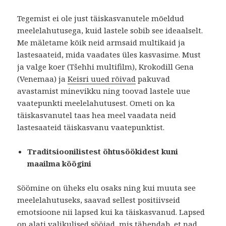
Tegemist ei ole just täiskasvanutele mõeldud
meelelahutusega, kuid lastele sobib see ideaalselt.
Me mäletame kõik neid armsaid multikaid ja
lastesaateid, mida vaadates üles kasvasime. Must
ja valge koer (Tšehhi multifilm), Krokodill Gena
(Venemaa) ja
Keisri uued rõivad
pakuvad
avastamist minevikku ning toovad lastele uue
vaatepunkti meelelahutusest. Ometi on ka
täiskasvanutel taas hea meel vaadata neid
lastesaateid täiskasvanu vaatepunktist.
Traditsioonilistest õhtusöökidest kuni
maailma köögini
Söömine on üheks elu osaks ning kui muuta see
meelelahutuseks, saavad sellest positiivseid
emotsioone nii lapsed kui ka täiskasvanud. Lapsed
on alati valikulised sööjad, mis tähendab, et nad