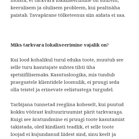
mõista, et tarkvara lokaliseerimine on suurem,
keerulisem ja olulisem probleem, kui pealtnäha
paistab. Tavapärane tõlketeenus siin aidata ei saa.
Miks tarkvara lokaliseerimine vajalik on
?
Kui lood kohalikul turul eduka toote, muutub see
selle turu kasutajate suhtes tihti üha
spetsiifilisemaks. Kasutusloogika, mis tundub
praegustele klientidele loomulik, ei pruugi seda
olla teistel ja erinevate eelistustega turgudel.
Tarbijana tunnetad reeglina koheselt, kui puutud
kokku võõrast kultuuriruumist pärit tarkvaraga.
Kuigi see äratundmine ei pruugi toote kasutamist
takistada, oled kindlasti teadlik, et selle toote
loojad ei kujundanud liidest sind, sinu keelt ja