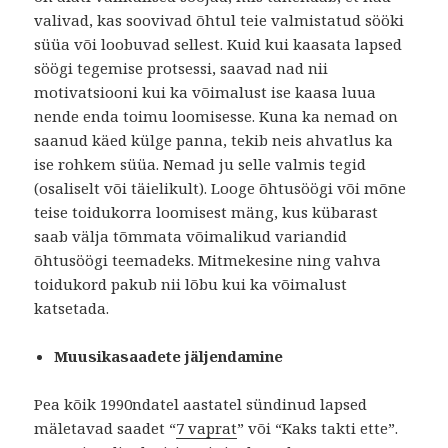
valivad, kas soovivad õhtul teie valmistatud sööki
süüa või loobuvad sellest. Kuid kui kaasata lapsed
söögi tegemise protsessi, saavad nad nii
motivatsiooni kui ka võimalust ise kaasa luua
nende enda toimu loomisesse. Kuna ka nemad on
saanud käed külge panna, tekib neis ahvatlus ka
ise rohkem süüa. Nemad ju selle valmis tegid
(osaliselt või täielikult). Looge õhtusöögi või mõne
teise toidukorra loomisest mäng, kus kübarast
saab välja tõmmata võimalikud variandid
õhtusöögi teemadeks. Mitmekesine ning vahva
toidukord pakub nii lõbu kui ka võimalust
katsetada.
Muusikasaadete jäljendamine
Pea kõik 1990ndatel aastatel sündinud lapsed
mäletavad saadet “
7 vaprat
” või “Kaks takti ette”.