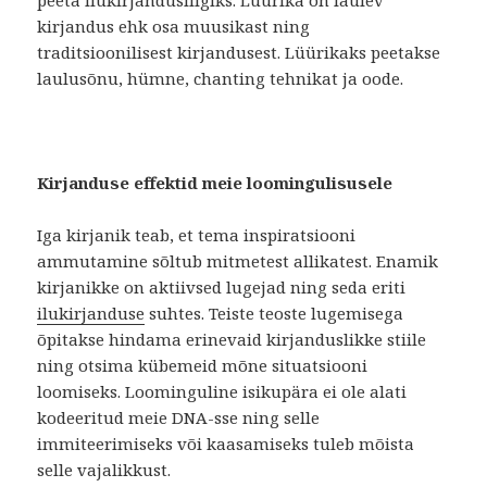
peeta ilukirjandusliigiks. Lüürika on laulev
kirjandus ehk osa muusikast ning
traditsioonilisest kirjandusest. Lüürikaks peetakse
laulusõnu, hümne, chanting tehnikat ja oode.
Kirjanduse effektid meie loomingulisusele
Iga kirjanik teab, et tema inspiratsiooni
ammutamine sõltub mitmetest allikatest. Enamik
kirjanikke on aktiivsed lugejad ning seda eriti
ilukirjanduse
suhtes. Teiste teoste lugemisega
õpitakse hindama erinevaid kirjanduslikke stiile
ning otsima kübemeid mõne situatsiooni
loomiseks. Loominguline isikupära ei ole alati
kodeeritud meie DNA-sse ning selle
immiteerimiseks või kaasamiseks tuleb mõista
selle vajalikkust.