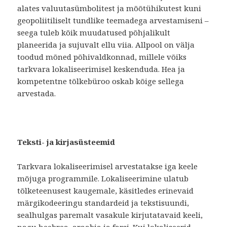
alates valuutasümbolitest ja mõõtühikutest kuni
geopoliitiliselt tundlike teemadega arvestamiseni –
seega tuleb kõik muudatused põhjalikult
planeerida ja sujuvalt ellu viia. Allpool on välja
toodud mõned põhivaldkonnad, millele võiks
tarkvara lokaliseerimisel keskenduda. Hea ja
kompetentne tõlkebüroo oskab kõige sellega
arvestada.
Teksti- ja kirjasüsteemid
Tarkvara lokaliseerimisel arvestatakse iga keele
mõjuga programmile. Lokaliseerimine ulatub
tõlketeenusest kaugemale, käsitledes erinevaid
märgikodeeringu standardeid ja tekstisuundi,
sealhulgas paremalt vasakule kirjutatavaid keeli,