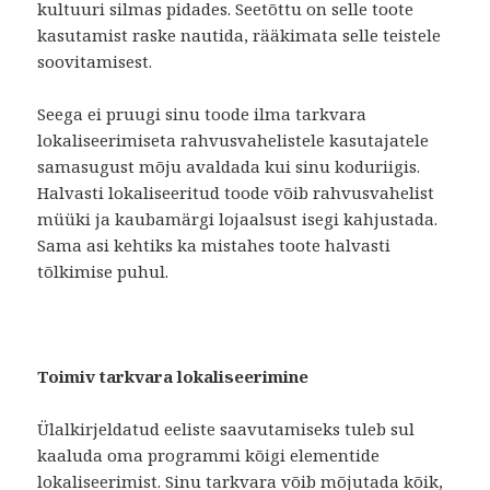
kultuuri silmas pidades. Seetõttu on selle toote
kasutamist raske nautida, rääkimata selle teistele
soovitamisest.
Seega ei pruugi sinu toode ilma tarkvara
lokaliseerimiseta rahvusvahelistele kasutajatele
samasugust mõju avaldada kui sinu koduriigis.
Halvasti lokaliseeritud toode võib rahvusvahelist
müüki ja kaubamärgi lojaalsust isegi kahjustada.
Sama asi kehtiks ka mistahes toote halvasti
tõlkimise puhul.
Toimiv tarkvara lokaliseerimine
Ülalkirjeldatud eeliste saavutamiseks tuleb sul
kaaluda oma programmi kõigi elementide
lokaliseerimist. Sinu tarkvara võib mõjutada kõik,