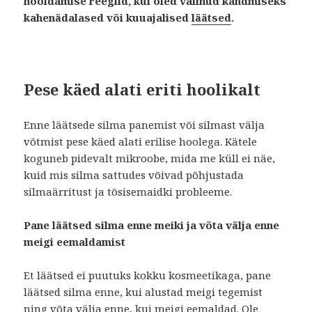
hooldamise reeglid, kui oled valinud kandmiseks
kahenädalased või kuuajalised
läätsed
.
Pese käed alati eriti hoolikalt
Enne läätsede silma panemist või silmast välja
võtmist pese käed alati erilise hoolega. Kätele
koguneb pidevalt mikroobe, mida me küll ei näe,
kuid mis silma sattudes võivad põhjustada
silmaärritust ja tõsisemaidki probleeme.
Pane läätsed silma enne meiki ja võta välja enne
meigi eemaldamist
Et läätsed ei puutuks kokku kosmeetikaga, pane
läätsed silma enne, kui alustad meigi tegemist
ning võta välja enne, kui meigi eemaldad. Ole