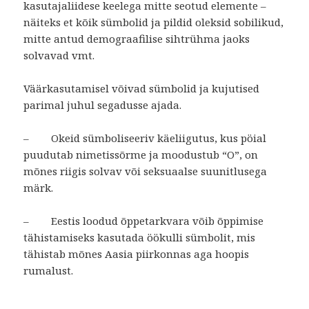
kasutajaliidese keelega mitte seotud elemente –
näiteks et kõik sümbolid ja pildid oleksid sobilikud,
mitte antud demograafilise sihtrühma jaoks
solvavad vmt.
Väärkasutamisel võivad sümbolid ja kujutised
parimal juhul segadusse ajada.
–
Okeid sümboliseeriv käeliigutus, kus pöial
puudutab nimetissõrme ja moodustub “O”, on
mõnes riigis solvav või seksuaalse suunitlusega
märk.
–
Eestis loodud õppetarkvara võib õppimise
tähistamiseks kasutada öökulli sümbolit, mis
tähistab mõnes Aasia piirkonnas aga hoopis
rumalust.