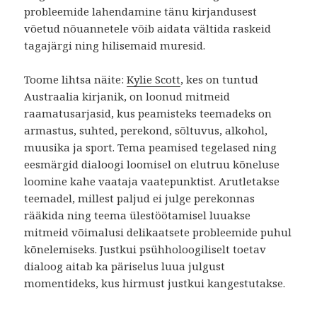
probleemide lahendamine tänu kirjandusest
võetud nõuannetele võib aidata vältida raskeid
tagajärgi ning hilisemaid muresid.
Toome lihtsa näite:
Kylie Scott
, kes on tuntud
Austraalia kirjanik, on loonud mitmeid
raamatusarjasid, kus peamisteks teemadeks on
armastus, suhted, perekond, sõltuvus, alkohol,
muusika ja sport. Tema peamised tegelased ning
eesmärgid dialoogi loomisel on elutruu kõneluse
loomine kahe vaataja vaatepunktist. Arutletakse
teemadel, millest paljud ei julge perekonnas
rääkida ning teema ülestöötamisel luuakse
mitmeid võimalusi delikaatsete probleemide puhul
kõnelemiseks. Justkui psühholoogiliselt toetav
dialoog aitab ka päriselus luua julgust
momentideks, kus hirmust justkui kangestutakse.