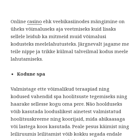
Online
casino
ehk veebikasiinodes mängimine on
üheks võimaluseks aja veetmiseks kuid lisaks
sellele leidub ka mitmeid muid võimalusi
kodusteks meelelahutusteks. Järgnevalt jagame me
teile nippe ja trikke külmal talveilmal kodus meele
lahutamiseks.
Kodune spa
Valmistage ette võimalikud teraapiad ning
kodused vahendid spa hoolitsuste tegemiseks ning
haarake sellesse kogu oma pere. Näo hoolduseks
võib kasutada looduslikest ainetest valmistatud
hoolitsuskreeme ning koorijaid, mida abikaasaga
või lastega koos kasutada. Peale pesus käimist ning
leiliruumis leilitamist võib kokku segada endale