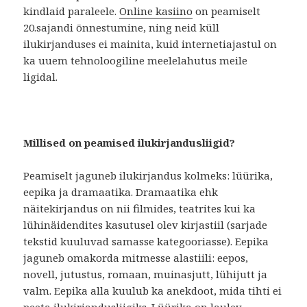
kindlaid paraleele.
Online kasiino
on peamiselt
20.sajandi õnnestumine, ning neid küll
ilukirjanduses ei mainita, kuid internetiajastul on
ka uuem tehnoloogiline meelelahutus meile
ligidal.
Millised on peamised ilukirjandusliigid?
Peamiselt jaguneb ilukirjandus kolmeks: lüürika,
eepika ja dramaatika. Dramaatika ehk
näitekirjandus on nii filmides, teatrites kui ka
lühinäidendites kasutusel olev kirjastiil (sarjade
tekstid kuuluvad samasse kategooriasse). Eepika
jaguneb omakorda mitmesse alastiili: eepos,
novell, jutustus, romaan, muinasjutt, lühijutt ja
valm. Eepika alla kuulub ka anekdoot, mida tihti ei