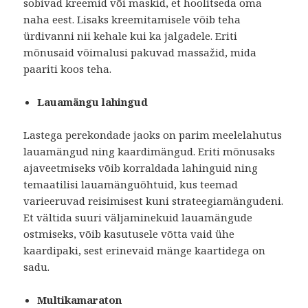
sobivad kreemid või maskid, et hoolitseda oma
naha eest. Lisaks kreemitamisele võib teha
ürdivanni nii kehale kui ka jalgadele. Eriti
mõnusaid võimalusi pakuvad massažid, mida
paariti koos teha.
Lauamängu lahingud
Lastega perekondade jaoks on parim meelelahutus
lauamängud ning kaardimängud. Eriti mõnusaks
ajaveetmiseks võib korraldada lahinguid ning
temaatilisi lauamänguõhtuid, kus teemad
varieeruvad reisimisest kuni strateegiamängudeni.
Et vältida suuri väljaminekuid lauamängude
ostmiseks, võib kasutusele võtta vaid ühe
kaardipaki, sest erinevaid mänge kaartidega on
sadu.
Multikamaraton