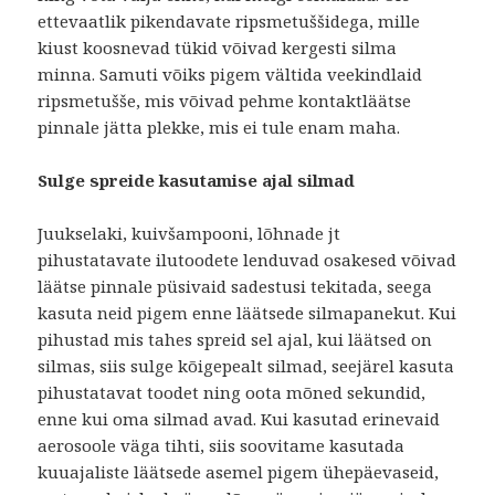
ettevaatlik pikendavate ripsmetuššidega, mille
kiust koosnevad tükid võivad kergesti silma
minna. Samuti võiks pigem vältida veekindlaid
ripsmetušše, mis võivad pehme kontaktläätse
pinnale jätta plekke, mis ei tule enam maha.
Sulge spreide kasutamise ajal silmad
Juukselaki, kuivšampooni, lõhnade jt
pihustatavate ilutoodete lenduvad osakesed võivad
läätse pinnale püsivaid sadestusi tekitada, seega
kasuta neid pigem enne läätsede silmapanekut. Kui
pihustad mis tahes spreid sel ajal, kui läätsed on
silmas, siis sulge kõigepealt silmad, seejärel kasuta
pihustatavat toodet ning oota mõned sekundid,
enne kui oma silmad avad. Kui kasutad erinevaid
aerosoole väga tihti, siis soovitame kasutada
kuuajaliste läätsede asemel pigem ühepäevaseid,