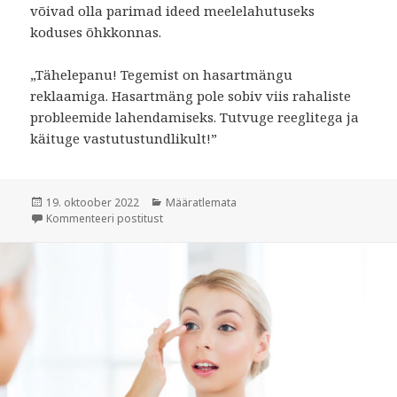
võivad olla parimad ideed meelelahutuseks
koduses õhkkonnas.
„Tähelepanu! Tegemist on hasartmängu
reklaamiga. Hasartmäng pole sobiv viis rahaliste
probleemide lahendamiseks. Tutvuge reeglitega ja
käituge vastutustundlikult!”
Postitatud
19. oktoober 2022
Rubriigid
Määratlemata
Kommenteeri postitust
Kuidas külmal talveilmal kodus meelt lahutada