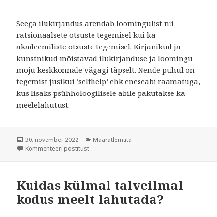
Seega ilukirjandus arendab loomingulist nii
ratsionaalsete otsuste tegemisel kui ka
akadeemiliste otsuste tegemisel. Kirjanikud ja
kunstnikud mõistavad ilukirjanduse ja loomingu
mõju keskkonnale vägagi täpselt. Nende puhul on
tegemist justkui ‘selfhelp’ ehk eneseabi raamatuga,
kus lisaks psühholoogilisele abile pakutakse ka
meelelahutust.
Postitatud
30. november 2022
Rubriigid
Määratlemata
Kommenteeri postitust
Kuidas ilukirjandus arendab meie loomingulis
Kuidas külmal talveilmal
kodus meelt lahutada?