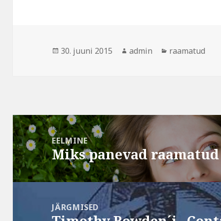
Postitatud
30. juuni 2015
Autor
admin
Rubriigid
raamatud
Navigeerimine
EELMINE
Miks panevad raamatud
Eelmine
postitus:
JÄRGMISED
Timothy Bowden´i „Conta
Järgmine