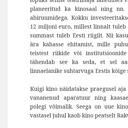
lõpuks senise teatrimaja läheduses
planeeritud ka kinosaal ning nn.
abiruumidega. Kokku investeeritaks
12 miljoni euro, millest linnalt tule
summast tuleb Eesti riigilt. Nii kas
ära kahasse ehitamist, mille puhul
teistest riikide või institutsiooni
tähendab see ka seda, et sel aa
linnaelanike suhtarvuga Eestis kõige
Kuigi kino näidatakse praegusel aja k
vananenud aparatuur ning kaasa
polegi võimalik. Seega on uue kin
vastasel juhul kaob kino peatselt Rak