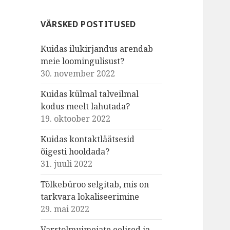
VÄRSKED POSTITUSED
Kuidas ilukirjandus arendab
meie loomingulisust?
30. november 2022
Kuidas külmal talveilmal
kodus meelt lahutada?
19. oktoober 2022
Kuidas kontaktläätsesid
õigesti hooldada?
31. juuli 2022
Tõlkebüroo selgitab, mis on
tarkvara lokaliseerimine
29. mai 2022
Varstolmuimejate eelised ja