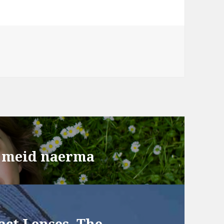
 meid naerma
ct Lenses. The