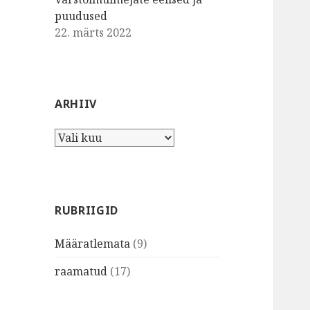
puudused
22. märts 2022
ARHIIV
A
r
h
i
i
RUBRIIGID
v
Määratlemata
(9)
raamatud
(17)