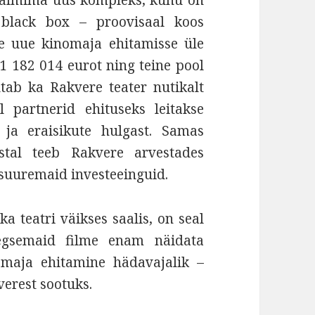
 valmima uus kompleks, kuhu on
 black box – proovisaal koos
e uue kinomaja ehitamisse üle
b 1 182 014 eurot ning teine pool
utab ka Rakvere teater nutikalt
 partnerid ehituseks leitakse
de ja eraisikute hulgast. Samas
stal teeb Rakvere arvestades
 suuremaid investeeinguid.
a teatri väikses saalis, on seal
egsemaid filme enam näidata
omaja ehitamine hädavajalik –
verest sootuks.