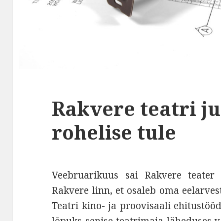
Rakvere teatri j
rohelise tule
Veebruarikuus sai Rakvere teater 
Rakvere linn, et osaleb oma eelarve
Teatri kino- ja proovisaali ehitustöö