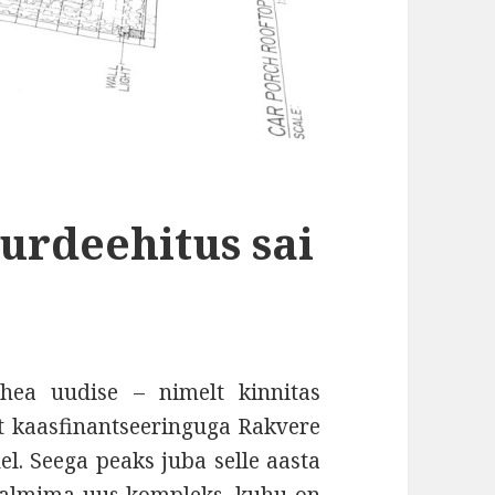
uurdeehitus sai
hea uudise – nimelt kinnitas
st kaasfinantseeringuga Rakvere
del. Seega peaks juba selle aasta